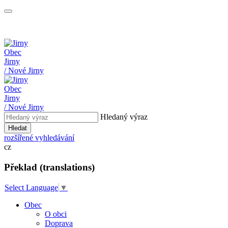
Obec
Jirny
/ Nové Jirny
Obec
Jirny
/ Nové Jirny
Hledaný výraz
Hledat
rozšířené vyhledávání
cz
Překlad (translations)
Select Language
▼
Obec
O obci
Doprava