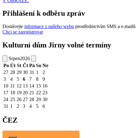
V OBRAZE.
Přihlášení k odběru zpráv
Dostávejte
informace z našeho webu
prostřednictvím SMS a e-mailů
Chci se zaregistrovat
Kulturní dům Jirny volné termíny
Srpen
2026
Po
Út
St
Čt
Pá
So
Ne
27
28
29
30
31
1
2
3
4
5
6
7
8
9
10
11
12
13
14
15
16
17
18
19
20
21
22
23
24
25
26
27
28
29
30
31
1
2
3
4
5
6
ČEZ