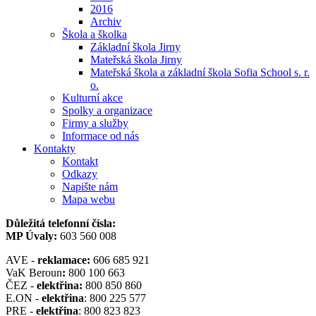
2016
Archiv
Škola a školka
Základní škola Jirny
Mateřská škola Jirny
Mateřská škola a základní škola Sofia School s. r.
o.
Kulturní akce
Spolky a organizace
Firmy a služby
Informace od nás
Kontakty
Kontakt
Odkazy
Napište nám
Mapa webu
Důležitá telefonní čísla:
MP Úvaly:
603 560 008
AVE -
reklamace:
606 685 921
VaK Beroun
:
800 100 663
ČEZ -
elektřina:
800 850 860
E.ON -
elektřina
: 800 225 577
PRE -
elektřina
: 800 823 823