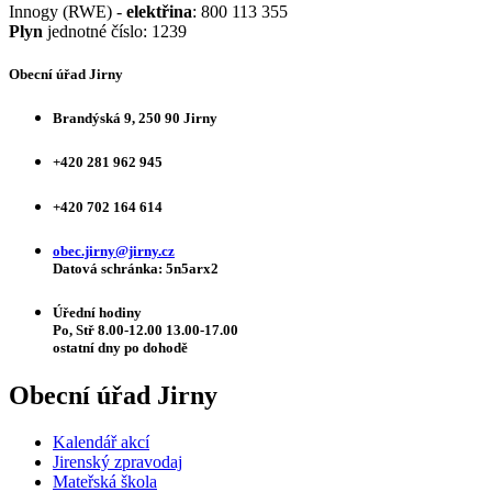
Innogy (RWE) -
elektřina
: 800 113 355
Plyn
jednotné číslo: 1239
Obecní úřad Jirny
Brandýská 9, 250 90 Jirny
+420 281 962 945
+420 702 164 614
obec.jirny@jirny.cz
Datová schránka: 5n5arx2
Úřední hodiny
Po, Stř 8.00-12.00 13.00-17.00
ostatní dny po dohodě
Obecní úřad Jirny
Kalendář akcí
Jirenský zpravodaj
Mateřská škola