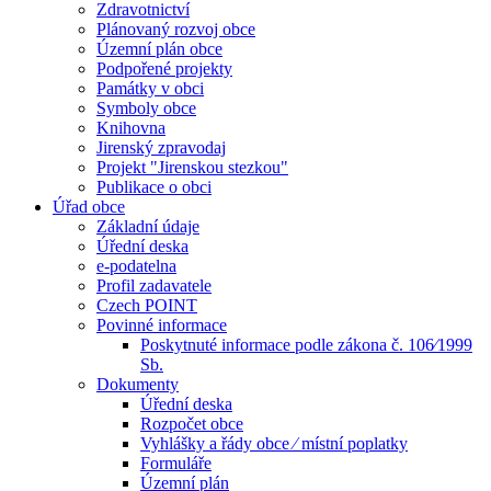
Zdravotnictví
Plánovaný rozvoj obce
Územní plán obce
Podpořené projekty
Památky v obci
Symboly obce
Knihovna
Jirenský zpravodaj
Projekt "Jirenskou stezkou"
Publikace o obci
Úřad obce
Základní údaje
Úřední deska
e-podatelna
Profil zadavatele
Czech POINT
Povinné informace
Poskytnuté informace podle zákona č. 106⁄1999
Sb.
Dokumenty
Úřední deska
Rozpočet obce
Vyhlášky a řády obce ⁄ místní poplatky
Formuláře
Územní plán