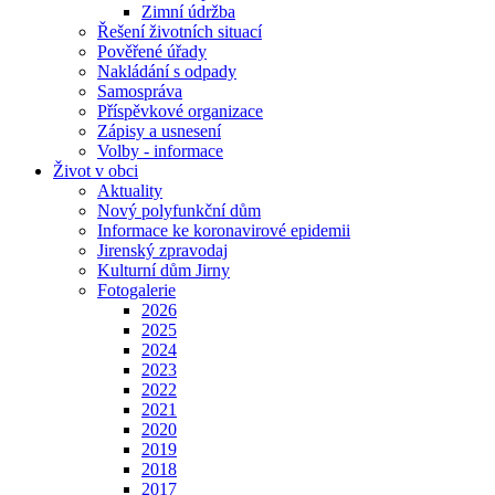
Zimní údržba
Řešení životních situací
Pověřené úřady
Nakládání s odpady
Samospráva
Příspěvkové organizace
Zápisy a usnesení
Volby - informace
Život v obci
Aktuality
Nový polyfunkční dům
Informace ke koronavirové epidemii
Jirenský zpravodaj
Kulturní dům Jirny
Fotogalerie
2026
2025
2024
2023
2022
2021
2020
2019
2018
2017