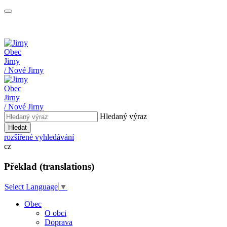
Obec
Jirny
/ Nové Jirny
Obec
Jirny
/ Nové Jirny
Hledaný výraz
Hledat
rozšířené vyhledávání
cz
Překlad (translations)
Select Language
▼
Obec
O obci
Doprava