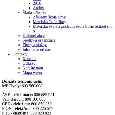
2016
Archiv
Škola a školka
Základní škola Jirny
Mateřská škola Jirny
Mateřská škola a základní škola Sofia School s. r.
o.
Kulturní akce
Spolky a organizace
Firmy a služby
Informace od nás
Kontakty
Kontakt
Odkazy
Napište nám
Mapa webu
Důležitá telefonní čísla:
MP Úvaly:
603 560 008
AVE -
reklamace:
606 685 921
VaK Beroun
:
800 100 663
ČEZ -
elektřina:
800 850 860
E.ON -
elektřina
: 800 225 577
PRE -
elektřina
: 800 823 823