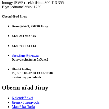
Innogy (RWE) -
elektřina
: 800 113 355
Plyn
jednotné číslo: 1239
Obecní úřad Jirny
Brandýská 9, 250 90 Jirny
+420 281 962 945
+420 702 164 614
obec.jirny@jirny.cz
Datová schránka: 5n5arx2
Úřední hodiny
Po, Stř 8.00-12.00 13.00-17.00
ostatní dny po dohodě
Obecní úřad Jirny
Kalendář akcí
Jirenský zpravodaj
Mateřská škola