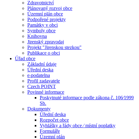
Zdravotnictví
Plánovaný rozvoj obce
Územní plán obce
Podpořené projekty
Památky v obci
Symboly obce
Knihovna
Jirenský zpravodaj
Projekt "Jirenskou stezkou"
Publikace o obci
Úřad obce
Základní údaje
Úřední deska
e-podatelna
Profil zadavatele
Czech POINT
Povinné informace
Poskytnuté informace podle zákona č. 106⁄1999
Sb.
Dokumenty
Úřední deska
Rozpočet obce
Vyhlášky a řády obce ⁄ místní poplatky
Formuláře
Územní plán