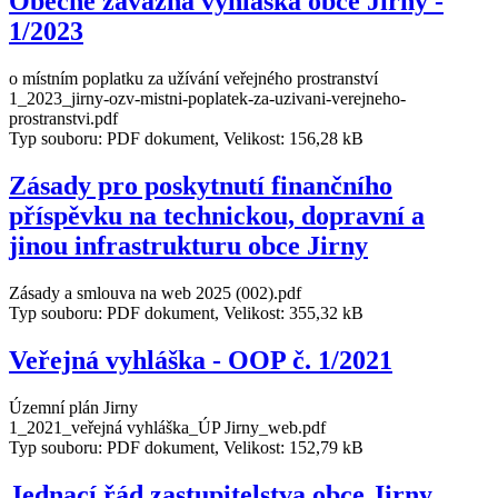
Obecně závazná vyhláška obce Jirny -
1/2023
o místním poplatku za užívání veřejného prostranství
1_2023_jirny-ozv-mistni-poplatek-za-uzivani-verejneho-
prostranstvi.pdf
Typ souboru: PDF dokument, Velikost: 156,28 kB
Zásady pro poskytnutí finančního
příspěvku na technickou, dopravní a
jinou infrastrukturu obce Jirny
Zásady a smlouva na web 2025 (002).pdf
Typ souboru: PDF dokument, Velikost: 355,32 kB
Veřejná vyhláška - OOP č. 1/2021
Územní plán Jirny
1_2021_veřejná vyhláška_ÚP Jirny_web.pdf
Typ souboru: PDF dokument, Velikost: 152,79 kB
Jednací řád zastupitelstva obce Jirny