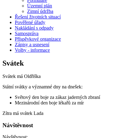
Formuláře
Územní plán
Zimní údržba
Řešení životních situací
Pověřené úřady
Nakládání s odpady
Samospráva
Příspěvkové organizace
Zápisy a usnesení
Volby - informace
Svátek
Svátek má
Oldřiška
Státní svátky a významné dny na dnešek:
Světový den boje za zákaz jaderných zbraní
Mezinárodní den boje lékařů za mír
Zítra má svátek
Lada
Návštěvnost
Návštěvnost: