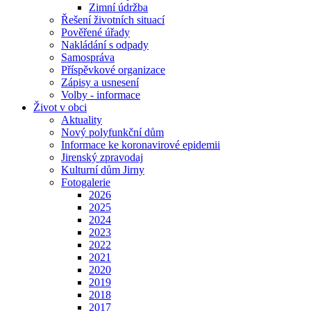
Zimní údržba
Řešení životních situací
Pověřené úřady
Nakládání s odpady
Samospráva
Příspěvkové organizace
Zápisy a usnesení
Volby - informace
Život v obci
Aktuality
Nový polyfunkční dům
Informace ke koronavirové epidemii
Jirenský zpravodaj
Kulturní dům Jirny
Fotogalerie
2026
2025
2024
2023
2022
2021
2020
2019
2018
2017