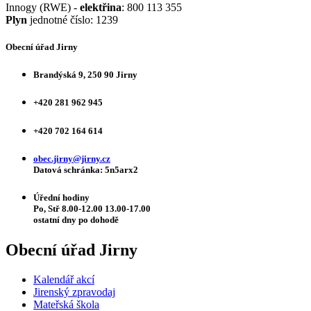
Innogy (RWE) -
elektřina
: 800 113 355
Plyn
jednotné číslo: 1239
Obecní úřad Jirny
Brandýská 9, 250 90 Jirny
+420 281 962 945
+420 702 164 614
obec.jirny@jirny.cz
Datová schránka: 5n5arx2
Úřední hodiny
Po, Stř 8.00-12.00 13.00-17.00
ostatní dny po dohodě
Obecní úřad Jirny
Kalendář akcí
Jirenský zpravodaj
Mateřská škola