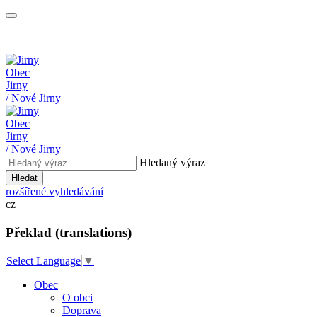
Obec
Jirny
/ Nové Jirny
Obec
Jirny
/ Nové Jirny
Hledaný výraz
Hledat
rozšířené vyhledávání
cz
Překlad (translations)
Select Language
▼
Obec
O obci
Doprava