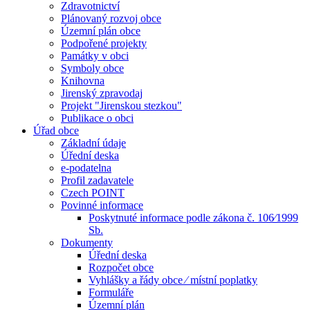
Zdravotnictví
Plánovaný rozvoj obce
Územní plán obce
Podpořené projekty
Památky v obci
Symboly obce
Knihovna
Jirenský zpravodaj
Projekt "Jirenskou stezkou"
Publikace o obci
Úřad obce
Základní údaje
Úřední deska
e-podatelna
Profil zadavatele
Czech POINT
Povinné informace
Poskytnuté informace podle zákona č. 106⁄1999
Sb.
Dokumenty
Úřední deska
Rozpočet obce
Vyhlášky a řády obce ⁄ místní poplatky
Formuláře
Územní plán