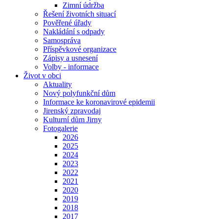
Zimní údržba
Řešení životních situací
Pověřené úřady
Nakládání s odpady
Samospráva
Příspěvkové organizace
Zápisy a usnesení
Volby - informace
Život v obci
Aktuality
Nový polyfunkční dům
Informace ke koronavirové epidemii
Jirenský zpravodaj
Kulturní dům Jirny
Fotogalerie
2026
2025
2024
2023
2022
2021
2020
2019
2018
2017