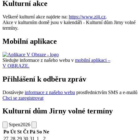
Kulturní akce
Veškeré kulturní akce najdete na:
https://www.ziji.cz
.
Akce v kulturním domě jsou v kalendáři - Kulturní dům Jirny volné
termíny.
Mobilní aplikace
Sledujte informace z našeho webu v
mobilní aplikaci –
V OBRAZE.
Přihlášení k odběru zpráv
Dostávejte
informace z našeho webu
prostřednictvím SMS a e-mailů
Chci se zaregistrovat
Kulturní dům Jirny volné termíny
Srpen
2026
Po
Út
St
Čt
Pá
So
Ne
27
28
29
30
31
1
2