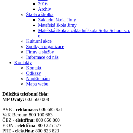
2016
Archiv
Škola a školka
Základní škola Jirny
Mateřská škola Jirny
Mateřská škola a základní škola Sofia School s. r.
o.
Kulturní akce
Spolky a organizace
Firmy a služby
Informace od nás
Kontakty
Kontakt
Odkazy
Napište nám
Mapa webu
Důležitá telefonní čísla:
MP Úvaly:
603 560 008
AVE -
reklamace:
606 685 921
VaK Beroun
:
800 100 663
ČEZ -
elektřina:
800 850 860
E.ON -
elektřina
: 800 225 577
PRE -
elektřina
: 800 823 823