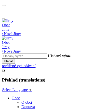
Obec
Jirny
/ Nové Jirny
Obec
Jirny
/ Nové Jirny
Hledaný výraz
Hledat
rozšířené vyhledávání
cz
Překlad (translations)
Select Language
▼
Obec
O obci
Doprava