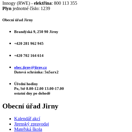
Innogy (RWE) -
elektřina
: 800 113 355
Plyn
jednotné číslo: 1239
Obecní úřad Jirny
Brandýská 9, 250 90 Jirny
+420 281 962 945
+420 702 164 614
obec.jirny@jirny.cz
Datová schránka: 5n5arx2
Úřední hodiny
Po, Stř 8.00-12.00 13.00-17.00
ostatní dny po dohodě
Obecní úřad Jirny
Kalendář akcí
Jirenský zpravodaj
Mateřská škola