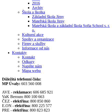
2016
Archiv
Škola a školka
Základní škola Jirny
Mateřská škola Jirny
Mateřská škola a základní škola Sofia School s. r.
o.
Kulturní akce
Spolky a organizace
Firmy a služby
Informace od nás
Kontakty
Kontakt
Odkazy
Napište nám
Mapa webu
Důležitá telefonní čísla:
MP Úvaly:
603 560 008
AVE -
reklamace:
606 685 921
VaK Beroun
:
800 100 663
ČEZ -
elektřina:
800 850 860
E.ON -
elektřina
: 800 225 577
PRE -
elektřina
: 800 823 823