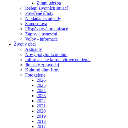
Zimní údržba
Řešení životních situací
Pověřené úřady
Nakládání s odpady
Samospráva
Příspěvkové organizace
Zápisy a usnesení
Volby - informace
Život v obci
Aktuality
Nový polyfunkční dům
Informace ke koronavirové epidemii
Jirenský zpravodaj
Kulturní dům Jirny
Fotogalerie
2026
2025
2024
2023
2022
2021
2020
2019
2018
2017