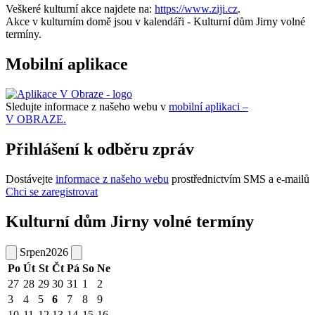
Veškeré kulturní akce najdete na:
https://www.ziji.cz
.
Akce v kulturním domě jsou v kalendáři - Kulturní dům Jirny volné
termíny.
Mobilní aplikace
Sledujte informace z našeho webu v
mobilní aplikaci –
V OBRAZE.
Přihlášení k odběru zpráv
Dostávejte
informace z našeho webu
prostřednictvím SMS a e-mailů
Chci se zaregistrovat
Kulturní dům Jirny volné termíny
Srpen
2026
Po
Út
St
Čt
Pá
So
Ne
27
28
29
30
31
1
2
3
4
5
6
7
8
9
10
11
12
13
14
15
16