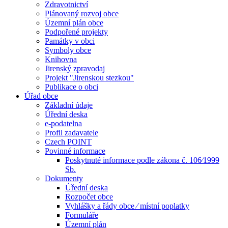
Zdravotnictví
Plánovaný rozvoj obce
Územní plán obce
Podpořené projekty
Památky v obci
Symboly obce
Knihovna
Jirenský zpravodaj
Projekt "Jirenskou stezkou"
Publikace o obci
Úřad obce
Základní údaje
Úřední deska
e-podatelna
Profil zadavatele
Czech POINT
Povinné informace
Poskytnuté informace podle zákona č. 106⁄1999
Sb.
Dokumenty
Úřední deska
Rozpočet obce
Vyhlášky a řády obce ⁄ místní poplatky
Formuláře
Územní plán