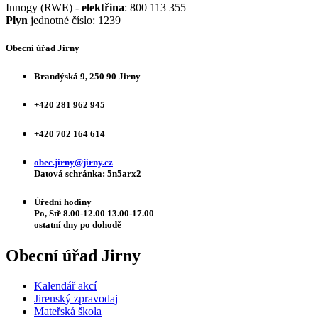
Innogy (RWE) -
elektřina
: 800 113 355
Plyn
jednotné číslo: 1239
Obecní úřad Jirny
Brandýská 9, 250 90 Jirny
+420 281 962 945
+420 702 164 614
obec.jirny@jirny.cz
Datová schránka: 5n5arx2
Úřední hodiny
Po, Stř 8.00-12.00 13.00-17.00
ostatní dny po dohodě
Obecní úřad Jirny
Kalendář akcí
Jirenský zpravodaj
Mateřská škola