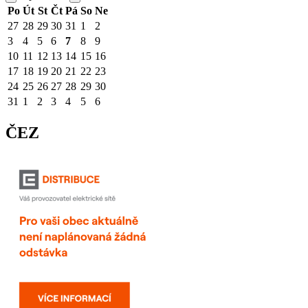
Po
Út
St
Čt
Pá
So
Ne
27
28
29
30
31
1
2
3
4
5
6
7
8
9
10
11
12
13
14
15
16
17
18
19
20
21
22
23
24
25
26
27
28
29
30
31
1
2
3
4
5
6
ČEZ