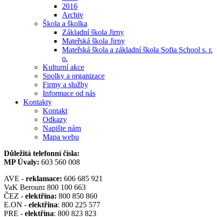
2016
Archiv
Škola a školka
Základní škola Jirny
Mateřská škola Jirny
Mateřská škola a základní škola Sofia School s. r.
o.
Kulturní akce
Spolky a organizace
Firmy a služby
Informace od nás
Kontakty
Kontakt
Odkazy
Napište nám
Mapa webu
Důležitá telefonní čísla:
MP Úvaly:
603 560 008
AVE -
reklamace:
606 685 921
VaK Beroun
:
800 100 663
ČEZ -
elektřina:
800 850 860
E.ON -
elektřina
: 800 225 577
PRE -
elektřina
: 800 823 823