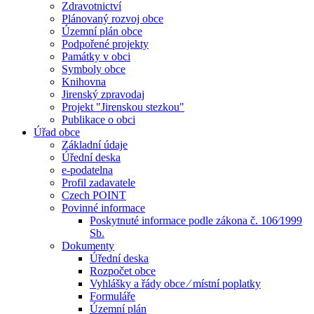
Zdravotnictví
Plánovaný rozvoj obce
Územní plán obce
Podpořené projekty
Památky v obci
Symboly obce
Knihovna
Jirenský zpravodaj
Projekt "Jirenskou stezkou"
Publikace o obci
Úřad obce
Základní údaje
Úřední deska
e-podatelna
Profil zadavatele
Czech POINT
Povinné informace
Poskytnuté informace podle zákona č. 106⁄1999
Sb.
Dokumenty
Úřední deska
Rozpočet obce
Vyhlášky a řády obce ⁄ místní poplatky
Formuláře
Územní plán