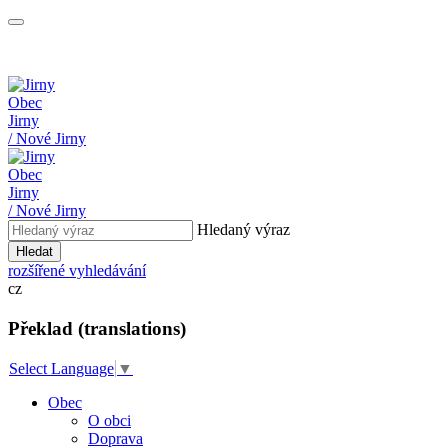
Obec
Jirny
/ Nové Jirny
Obec
Jirny
/ Nové Jirny
Hledaný výraz
Hledat
rozšířené vyhledávání
cz
Překlad (translations)
Select Language
▼
Obec
O obci
Doprava