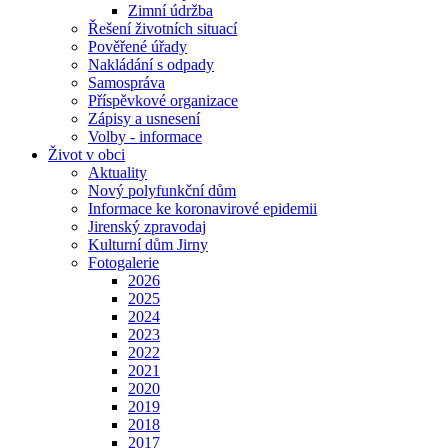
Zimní údržba
Řešení životních situací
Pověřené úřady
Nakládání s odpady
Samospráva
Příspěvkové organizace
Zápisy a usnesení
Volby - informace
Život v obci
Aktuality
Nový polyfunkční dům
Informace ke koronavirové epidemii
Jirenský zpravodaj
Kulturní dům Jirny
Fotogalerie
2026
2025
2024
2023
2022
2021
2020
2019
2018
2017