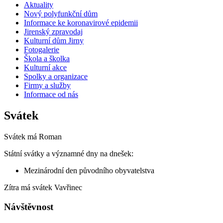
Aktuality
Nový polyfunkční dům
Informace ke koronavirové epidemii
Jirenský zpravodaj
Kulturní dům Jirny
Fotogalerie
Škola a školka
Kulturní akce
Spolky a organizace
Firmy a služby
Informace od nás
Svátek
Svátek má
Roman
Státní svátky a významné dny na dnešek:
Mezinárodní den původního obyvatelstva
Zítra má svátek
Vavřinec
Návštěvnost