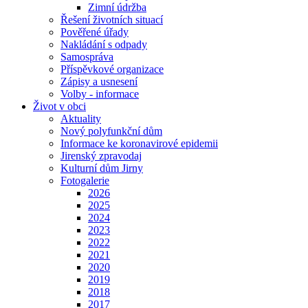
Zimní údržba
Řešení životních situací
Pověřené úřady
Nakládání s odpady
Samospráva
Příspěvkové organizace
Zápisy a usnesení
Volby - informace
Život v obci
Aktuality
Nový polyfunkční dům
Informace ke koronavirové epidemii
Jirenský zpravodaj
Kulturní dům Jirny
Fotogalerie
2026
2025
2024
2023
2022
2021
2020
2019
2018
2017