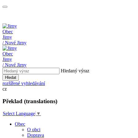
Obec
Jirny
/ Nové Jirny
Obec
Jirny
/ Nové Jirny
Hledaný výraz
Hledat
rozšířené vyhledávání
cz
Překlad (translations)
Select Language
▼
Obec
O obci
Doprava