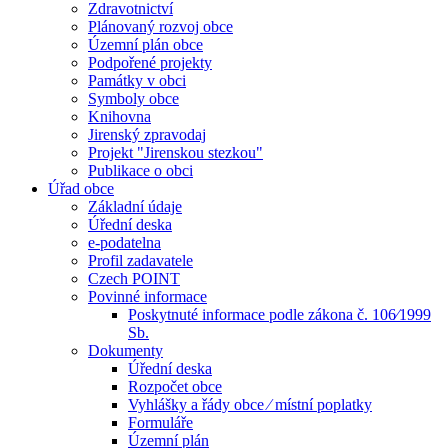
Zdravotnictví
Plánovaný rozvoj obce
Územní plán obce
Podpořené projekty
Památky v obci
Symboly obce
Knihovna
Jirenský zpravodaj
Projekt "Jirenskou stezkou"
Publikace o obci
Úřad obce
Základní údaje
Úřední deska
e-podatelna
Profil zadavatele
Czech POINT
Povinné informace
Poskytnuté informace podle zákona č. 106⁄1999
Sb.
Dokumenty
Úřední deska
Rozpočet obce
Vyhlášky a řády obce ⁄ místní poplatky
Formuláře
Územní plán