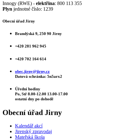
Innogy (RWE) -
elektřina
: 800 113 355
Plyn
jednotné číslo: 1239
Obecní úřad Jirny
Brandýská 9, 250 90 Jirny
+420 281 962 945
+420 702 164 614
obec.jirny@jirny.cz
Datová schránka: 5n5arx2
Úřední hodiny
Po, Stř 8.00-12.00 13.00-17.00
ostatní dny po dohodě
Obecní úřad Jirny
Kalendář akcí
Jirenský zpravodaj
Mateřská škola