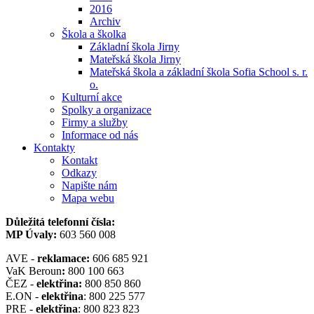
2016
Archiv
Škola a školka
Základní škola Jirny
Mateřská škola Jirny
Mateřská škola a základní škola Sofia School s. r.
o.
Kulturní akce
Spolky a organizace
Firmy a služby
Informace od nás
Kontakty
Kontakt
Odkazy
Napište nám
Mapa webu
Důležitá telefonní čísla:
MP Úvaly:
603 560 008
AVE -
reklamace:
606 685 921
VaK Beroun
:
800 100 663
ČEZ -
elektřina:
800 850 860
E.ON -
elektřina
: 800 225 577
PRE -
elektřina
: 800 823 823