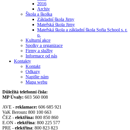
2016
Archiv
Škola a školka
Základní škola Jirny
Mateřská škola Jirny
Mateřská škola a základní škola Sofia School s. r.
o.
Kulturní akce
Spolky a organizace
Firmy a služby
Informace od nás
Kontakty
Kontakt
Odkazy
Napište nám
Mapa webu
Důležitá telefonní čísla:
MP Úvaly:
603 560 008
AVE -
reklamace:
606 685 921
VaK Beroun
:
800 100 663
ČEZ -
elektřina:
800 850 860
E.ON -
elektřina
: 800 225 577
PRE -
elektřina
: 800 823 823