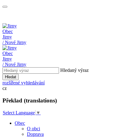
Obec
Jirny
/ Nové Jirny
Obec
Jirny
/ Nové Jirny
Hledaný výraz
Hledat
rozšířené vyhledávání
cz
Překlad (translations)
Select Language
▼
Obec
O obci
Doprava