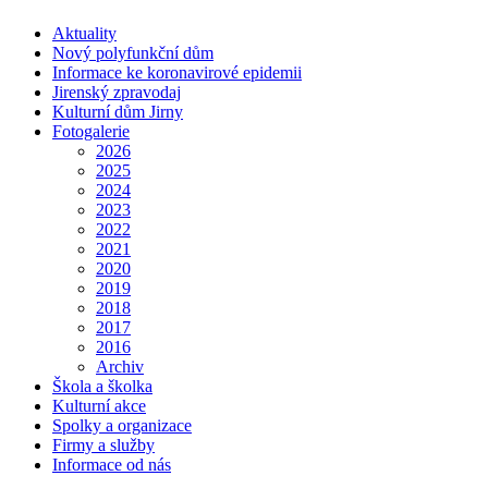
Aktuality
Nový polyfunkční dům
Informace ke koronavirové epidemii
Jirenský zpravodaj
Kulturní dům Jirny
Fotogalerie
2026
2025
2024
2023
2022
2021
2020
2019
2018
2017
2016
Archiv
Škola a školka
Kulturní akce
Spolky a organizace
Firmy a služby
Informace od nás