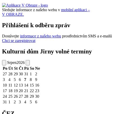
Sledujte informace z našeho webu v
mobilní aplikaci –
V OBRAZE.
Přihlášení k odběru zpráv
Dostávejte
informace z našeho webu
prostřednictvím SMS a e-mailů
Chci se zaregistrovat
Kulturní dům Jirny volné termíny
Srpen
2026
Po
Út
St
Čt
Pá
So
Ne
27
28
29
30
31
1
2
3
4
5
6
7
8
9
10
11
12
13
14
15
16
17
18
19
20
21
22
23
24
25
26
27
28
29
30
31
1
2
3
4
5
6
ČEZ