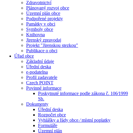
Zdravotnictví
Plánovaný rozvoj obce
Územní plán obce
Podpořené projekty
Památky v obci
Symboly obce
Knihovna
Jirenský zpravodaj
Projekt "Jirenskou stezkou"
Publikace o obci
Úřad obce
Základní údaje
Úřední deska
e-podatelna
Profil zadavatele
Czech POINT
Povinné informace
Poskytnuté informace podle zákona č. 106⁄1999
Sb.
Dokumenty
Úřední deska
Rozpočet obce
Vyhlášky a řády obce ⁄ místní poplatky
Formuláře
Územní plán