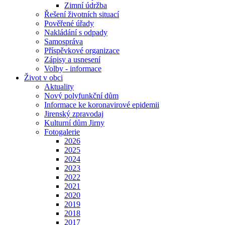
Zimní údržba
Řešení životních situací
Pověřené úřady
Nakládání s odpady
Samospráva
Příspěvkové organizace
Zápisy a usnesení
Volby - informace
Život v obci
Aktuality
Nový polyfunkční dům
Informace ke koronavirové epidemii
Jirenský zpravodaj
Kulturní dům Jirny
Fotogalerie
2026
2025
2024
2023
2022
2021
2020
2019
2018
2017