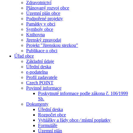
Zdravotnictví
Plánovaný rozvoj obce
Územní plán obce
Podpořené projekty
Památky v obci
Symboly obce
Knihovna
Jirenský zpravodaj
Projekt "Jirenskou stezkou"
Publikace o obci
Úřad obce
Základní údaje
Úřední deska
e-podatelna
Profil zadavatele
Czech POINT
Povinné informace
Poskytnuté informace podle zákona č. 106⁄1999
Sb.
Dokumenty
Úřední deska
Rozpočet obce
Vyhlášky a řády obce ⁄ místní poplatky
Formuláře
Územní plán