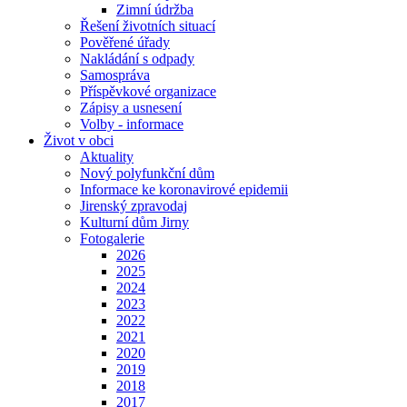
Zimní údržba
Řešení životních situací
Pověřené úřady
Nakládání s odpady
Samospráva
Příspěvkové organizace
Zápisy a usnesení
Volby - informace
Život v obci
Aktuality
Nový polyfunkční dům
Informace ke koronavirové epidemii
Jirenský zpravodaj
Kulturní dům Jirny
Fotogalerie
2026
2025
2024
2023
2022
2021
2020
2019
2018
2017