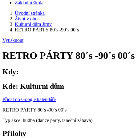
Základní škola
Úvodní stránka
Život v obci
Kulturní dům Jirny
RETRO PÁRTY 80´s -90´s 00´s
Vytisknout
RETRO PÁRTY 80´s -90´s 00´s
Kdy:
Kde:
Kulturní dům
Přidat do Google kalendáře
RETRO PÁRTY 80´s -90´s 00´s
Typ akce: hudba (dance party, taneční zábava)
Přílohy