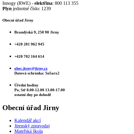
Innogy (RWE) -
elektřina
: 800 113 355
Plyn
jednotné číslo: 1239
Obecní úřad Jirny
Brandýská 9, 250 90 Jirny
+420 281 962 945
+420 702 164 614
obec.jirny@jirny.cz
Datová schránka: 5n5arx2
Úřední hodiny
Po, Stř 8.00-12.00 13.00-17.00
ostatní dny po dohodě
Obecní úřad Jirny
Kalendář akcí
Jirenský zpravodaj
Mateřská škola