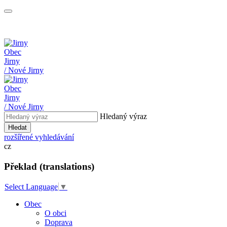
Obec
Jirny
/ Nové Jirny
Obec
Jirny
/ Nové Jirny
Hledaný výraz
Hledat
rozšířené vyhledávání
cz
Překlad (translations)
Select Language
▼
Obec
O obci
Doprava