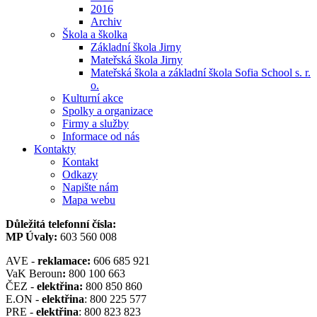
2016
Archiv
Škola a školka
Základní škola Jirny
Mateřská škola Jirny
Mateřská škola a základní škola Sofia School s. r.
o.
Kulturní akce
Spolky a organizace
Firmy a služby
Informace od nás
Kontakty
Kontakt
Odkazy
Napište nám
Mapa webu
Důležitá telefonní čísla:
MP Úvaly:
603 560 008
AVE -
reklamace:
606 685 921
VaK Beroun
:
800 100 663
ČEZ -
elektřina:
800 850 860
E.ON -
elektřina
: 800 225 577
PRE -
elektřina
: 800 823 823