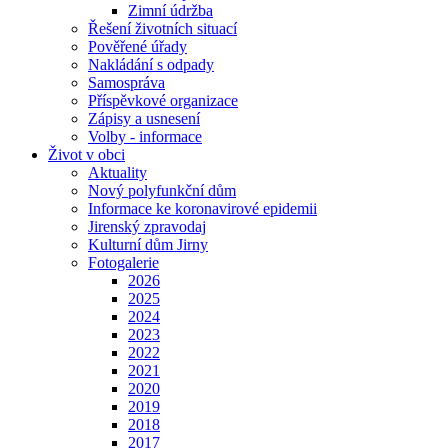
Zimní údržba
Řešení životních situací
Pověřené úřady
Nakládání s odpady
Samospráva
Příspěvkové organizace
Zápisy a usnesení
Volby - informace
Život v obci
Aktuality
Nový polyfunkční dům
Informace ke koronavirové epidemii
Jirenský zpravodaj
Kulturní dům Jirny
Fotogalerie
2026
2025
2024
2023
2022
2021
2020
2019
2018
2017