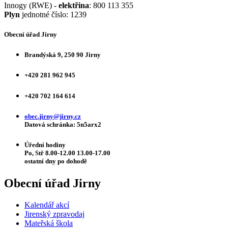
Innogy (RWE) -
elektřina
: 800 113 355
Plyn
jednotné číslo: 1239
Obecní úřad Jirny
Brandýská 9, 250 90 Jirny
+420 281 962 945
+420 702 164 614
obec.jirny@jirny.cz
Datová schránka: 5n5arx2
Úřední hodiny
Po, Stř 8.00-12.00 13.00-17.00
ostatní dny po dohodě
Obecní úřad Jirny
Kalendář akcí
Jirenský zpravodaj
Mateřská škola