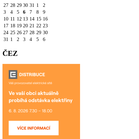
27
28
29
30
31
1
2
3
4
5
6
7
8
9
10
11
12
13
14
15
16
17
18
19
20
21
22
23
24
25
26
27
28
29
30
31
1
2
3
4
5
6
ČEZ