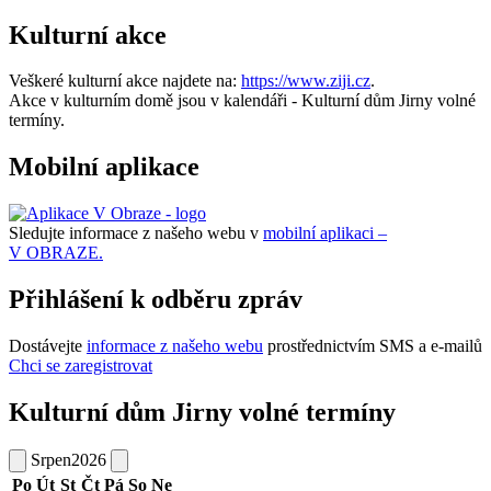
Kulturní akce
Veškeré kulturní akce najdete na:
https://www.ziji.cz
.
Akce v kulturním domě jsou v kalendáři - Kulturní dům Jirny volné
termíny.
Mobilní aplikace
Sledujte informace z našeho webu v
mobilní aplikaci –
V OBRAZE.
Přihlášení k odběru zpráv
Dostávejte
informace z našeho webu
prostřednictvím SMS a e-mailů
Chci se zaregistrovat
Kulturní dům Jirny volné termíny
Srpen
2026
Po
Út
St
Čt
Pá
So
Ne