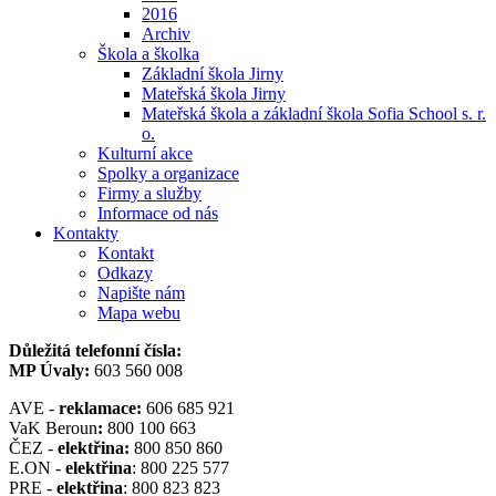
2016
Archiv
Škola a školka
Základní škola Jirny
Mateřská škola Jirny
Mateřská škola a základní škola Sofia School s. r.
o.
Kulturní akce
Spolky a organizace
Firmy a služby
Informace od nás
Kontakty
Kontakt
Odkazy
Napište nám
Mapa webu
Důležitá telefonní čísla:
MP Úvaly:
603 560 008
AVE -
reklamace:
606 685 921
VaK Beroun
:
800 100 663
ČEZ -
elektřina:
800 850 860
E.ON -
elektřina
: 800 225 577
PRE -
elektřina
: 800 823 823