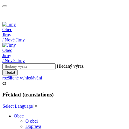
Obec
Jirny
/ Nové Jirny
Obec
Jirny
/ Nové Jirny
Hledaný výraz
Hledat
rozšířené vyhledávání
cz
Překlad (translations)
Select Language
▼
Obec
O obci
Doprava