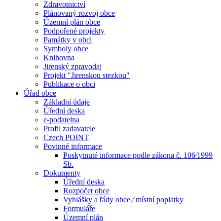
Zdravotnictví
Plánovaný rozvoj obce
Územní plán obce
Podpořené projekty
Památky v obci
Symboly obce
Knihovna
Jirenský zpravodaj
Projekt "Jirenskou stezkou"
Publikace o obci
Úřad obce
Základní údaje
Úřední deska
e-podatelna
Profil zadavatele
Czech POINT
Povinné informace
Poskytnuté informace podle zákona č. 106⁄1999
Sb.
Dokumenty
Úřední deska
Rozpočet obce
Vyhlášky a řády obce ⁄ místní poplatky
Formuláře
Územní plán