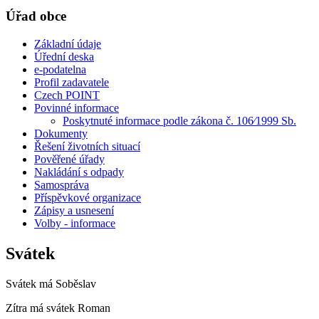
Úřad obce
Základní údaje
Úřední deska
e-podatelna
Profil zadavatele
Czech POINT
Povinné informace
Poskytnuté informace podle zákona č. 106⁄1999 Sb.
Dokumenty
Řešení životních situací
Pověřené úřady
Nakládání s odpady
Samospráva
Příspěvkové organizace
Zápisy a usnesení
Volby - informace
Svátek
Svátek má
Soběslav
Zítra má svátek
Roman