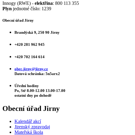
Innogy (RWE) -
elektřina
: 800 113 355
Plyn
jednotné číslo: 1239
Obecní úřad Jirny
Brandýská 9, 250 90 Jirny
+420 281 962 945
+420 702 164 614
obec.jirny@jirny.cz
Datová schránka: 5n5arx2
Úřední hodiny
Po, Stř 8.00-12.00 13.00-17.00
ostatní dny po dohodě
Obecní úřad Jirny
Kalendář akcí
Jirenský zpravodaj
Mateřská škola