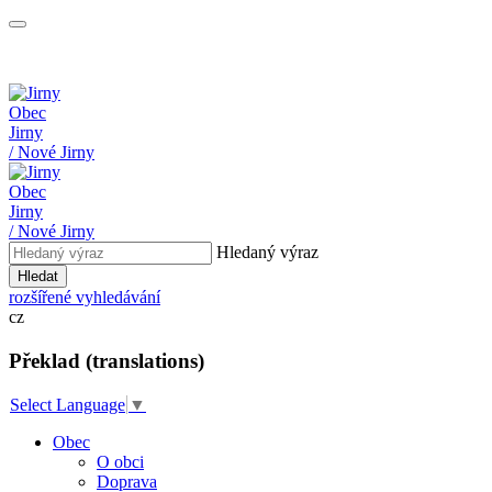
Obec
Jirny
/ Nové Jirny
Obec
Jirny
/ Nové Jirny
Hledaný výraz
Hledat
rozšířené vyhledávání
cz
Překlad (translations)
Select Language
▼
Obec
O obci
Doprava