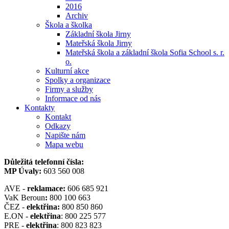
2016
Archiv
Škola a školka
Základní škola Jirny
Mateřská škola Jirny
Mateřská škola a základní škola Sofia School s. r.
o.
Kulturní akce
Spolky a organizace
Firmy a služby
Informace od nás
Kontakty
Kontakt
Odkazy
Napište nám
Mapa webu
Důležitá telefonní čísla:
MP Úvaly:
603 560 008
AVE -
reklamace:
606 685 921
VaK Beroun
:
800 100 663
ČEZ -
elektřina:
800 850 860
E.ON -
elektřina
: 800 225 577
PRE -
elektřina
: 800 823 823