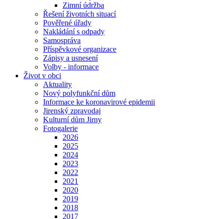
Zimní údržba
Řešení životních situací
Pověřené úřady
Nakládání s odpady
Samospráva
Příspěvkové organizace
Zápisy a usnesení
Volby - informace
Život v obci
Aktuality
Nový polyfunkční dům
Informace ke koronavirové epidemii
Jirenský zpravodaj
Kulturní dům Jirny
Fotogalerie
2026
2025
2024
2023
2022
2021
2020
2019
2018
2017