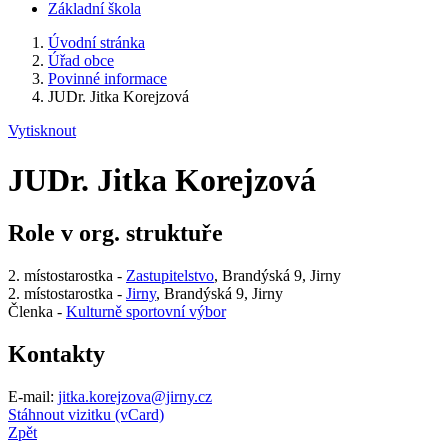
Základní škola
Úvodní stránka
Úřad obce
Povinné informace
JUDr. Jitka Korejzová
Vytisknout
JUDr. Jitka Korejzová
Role v org. struktuře
2. místostarostka -
Zastupitelstvo
, Brandýská 9, Jirny
2. místostarostka -
Jirny
, Brandýská 9, Jirny
Členka -
Kulturně sportovní výbor
Kontakty
E-mail:
jitka.korejzova@jirny.cz
Stáhnout vizitku (vCard)
Zpět