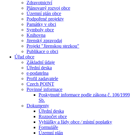
Zdravotnictví
Plánovaný rozvoj obce
Územní plán obce
Podpořené projekty
Památky v obci
Symboly obce
Knihovna
Jirenský zpravodaj
Projekt "Jirenskou stezkou"
Publikace o obci
Úřad obce
Základní údaje
Úřední deska
e-podatelna
Profil zadavatele
Czech POINT
Povinné informace
Poskytnuté informace podle zákona č. 106⁄1999
Sb.
Dokumenty
Úřední deska
Rozpočet obce
Vyhlášky a řády obce ⁄ místní poplatky
Formuláře
Územní plán