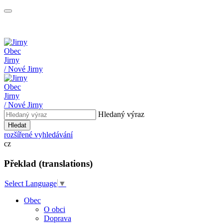
Obec
Jirny
/ Nové Jirny
Obec
Jirny
/ Nové Jirny
Hledaný výraz
Hledat
rozšířené vyhledávání
cz
Překlad (translations)
Select Language
▼
Obec
O obci
Doprava