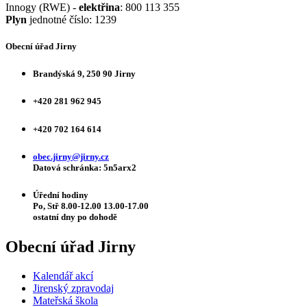
Innogy (RWE) -
elektřina
: 800 113 355
Plyn
jednotné číslo: 1239
Obecní úřad Jirny
Brandýská 9, 250 90 Jirny
+420 281 962 945
+420 702 164 614
obec.jirny@jirny.cz
Datová schránka: 5n5arx2
Úřední hodiny
Po, Stř 8.00-12.00 13.00-17.00
ostatní dny po dohodě
Obecní úřad Jirny
Kalendář akcí
Jirenský zpravodaj
Mateřská škola