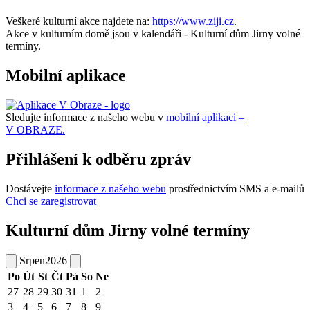
Veškeré kulturní akce najdete na:
https://www.ziji.cz
.
Akce v kulturním domě jsou v kalendáři - Kulturní dům Jirny volné
termíny.
Mobilní aplikace
Sledujte informace z našeho webu v
mobilní aplikaci –
V OBRAZE.
Přihlášení k odběru zpráv
Dostávejte
informace z našeho webu
prostřednictvím SMS a e-mailů
Chci se zaregistrovat
Kulturní dům Jirny volné termíny
Srpen
2026
Po
Út
St
Čt
Pá
So
Ne
27
28
29
30
31
1
2
3
4
5
6
7
8
9