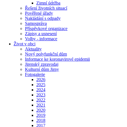
Zimní údržba
Řešení životních situací
Pověřené úřady
Nakládání s odpady
Samospráva
Příspěvkové organizace
Zápisy a usnesení
Volby - informace
Život v obci
Aktuality
Nový polyfunkční dům
Informace ke koronavirové epidemii
Jirenský zpravodaj
Kulturní dům Jirny
Fotogalerie
2026
2025
2024
2023
2022
2021
2020
2019
2018
2017