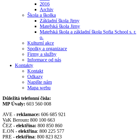
2016
Archiv
Škola a školka
Základní škola Jirny
Mateřská škola Jirny
Mateřská škola a základní škola Sofia School s. r.
o.
Kulturní akce
Spolky a organizace
Firmy a služby
Informace od nás
Kontakty
Kontakt
Odkazy
Napište nám
Mapa webu
Důležitá telefonní čísla:
MP Úvaly:
603 560 008
AVE -
reklamace:
606 685 921
VaK Beroun
:
800 100 663
ČEZ -
elektřina:
800 850 860
E.ON -
elektřina
: 800 225 577
PRE -
elektřina
: 800 823 823