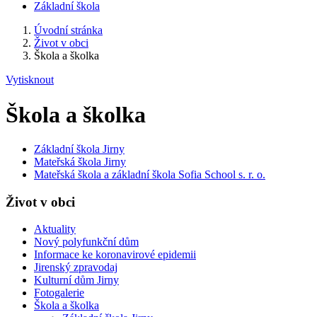
Základní škola
Úvodní stránka
Život v obci
Škola a školka
Vytisknout
Škola a školka
Základní škola Jirny
Mateřská škola Jirny
Mateřská škola a základní škola Sofia School s. r. o.
Život v obci
Aktuality
Nový polyfunkční dům
Informace ke koronavirové epidemii
Jirenský zpravodaj
Kulturní dům Jirny
Fotogalerie
Škola a školka