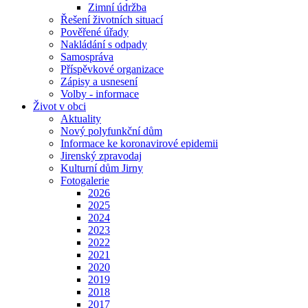
Zimní údržba
Řešení životních situací
Pověřené úřady
Nakládání s odpady
Samospráva
Příspěvkové organizace
Zápisy a usnesení
Volby - informace
Život v obci
Aktuality
Nový polyfunkční dům
Informace ke koronavirové epidemii
Jirenský zpravodaj
Kulturní dům Jirny
Fotogalerie
2026
2025
2024
2023
2022
2021
2020
2019
2018
2017