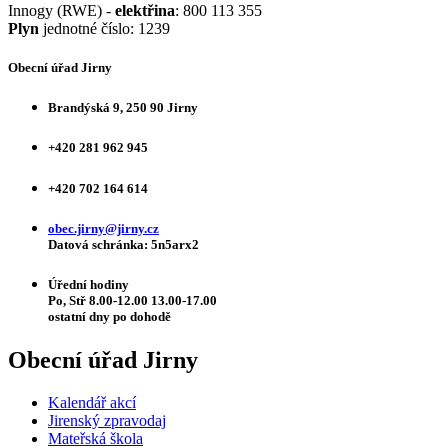
Innogy (RWE) -
elektřina
: 800 113 355
Plyn
jednotné číslo: 1239
Obecní úřad Jirny
Brandýská 9, 250 90 Jirny
+420 281 962 945
+420 702 164 614
obec.jirny@jirny.cz
Datová schránka: 5n5arx2
Úřední hodiny
Po, Stř 8.00-12.00 13.00-17.00
ostatní dny po dohodě
Obecní úřad Jirny
Kalendář akcí
Jirenský zpravodaj
Mateřská škola