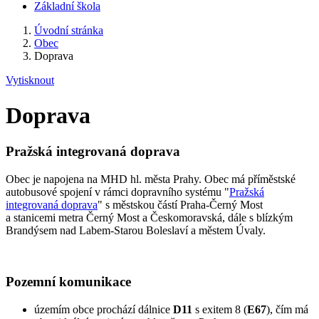
Základní škola
Úvodní stránka
Obec
Doprava
Vytisknout
Doprava
Pražská integrovaná doprava
Obec je napojena na MHD hl. města Prahy. Obec má příměstské
autobusové spojení v rámci dopravního systému "
Pražská
integrovaná doprava
" s městskou částí Praha-Černý Most
a stanicemi metra Černý Most a Českomoravská, dále s blízkým
Brandýsem nad Labem-Starou Boleslaví a městem Úvaly.
Pozemní komunikace
územím obce prochází dálnice
D11
s exitem 8 (
E67
), čím má