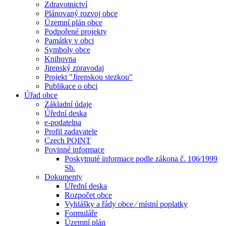
Zdravotnictví
Plánovaný rozvoj obce
Územní plán obce
Podpořené projekty
Památky v obci
Symboly obce
Knihovna
Jirenský zpravodaj
Projekt "Jirenskou stezkou"
Publikace o obci
Úřad obce
Základní údaje
Úřední deska
e-podatelna
Profil zadavatele
Czech POINT
Povinné informace
Poskytnuté informace podle zákona č. 106⁄1999
Sb.
Dokumenty
Úřední deska
Rozpočet obce
Vyhlášky a řády obce ⁄ místní poplatky
Formuláře
Územní plán