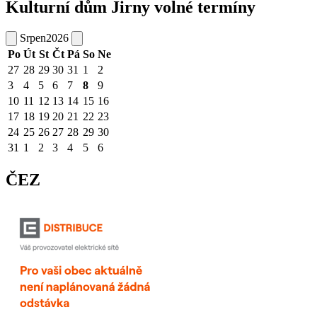
Kulturní dům Jirny volné termíny
Srpen
2026
Po
Út
St
Čt
Pá
So
Ne
27
28
29
30
31
1
2
3
4
5
6
7
8
9
10
11
12
13
14
15
16
17
18
19
20
21
22
23
24
25
26
27
28
29
30
31
1
2
3
4
5
6
ČEZ