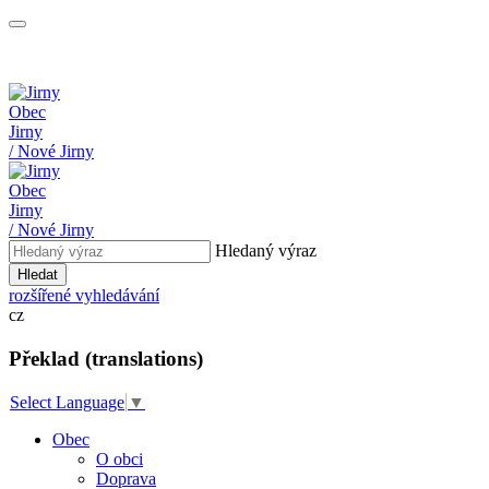
Obec
Jirny
/ Nové Jirny
Obec
Jirny
/ Nové Jirny
Hledaný výraz
Hledat
rozšířené vyhledávání
cz
Překlad (translations)
Select Language
▼
Obec
O obci
Doprava