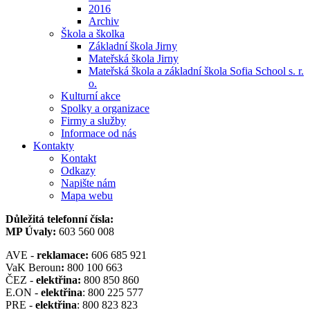
2016
Archiv
Škola a školka
Základní škola Jirny
Mateřská škola Jirny
Mateřská škola a základní škola Sofia School s. r.
o.
Kulturní akce
Spolky a organizace
Firmy a služby
Informace od nás
Kontakty
Kontakt
Odkazy
Napište nám
Mapa webu
Důležitá telefonní čísla:
MP Úvaly:
603 560 008
AVE -
reklamace:
606 685 921
VaK Beroun
:
800 100 663
ČEZ -
elektřina:
800 850 860
E.ON -
elektřina
: 800 225 577
PRE -
elektřina
: 800 823 823