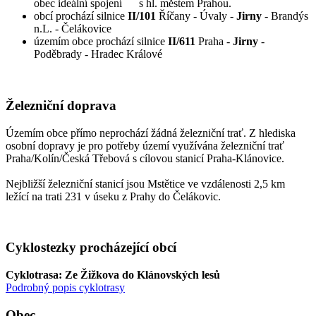
obec ideální spojení s hl. městem Prahou.
obcí prochází silnice
II/101
Říčany - Úvaly -
Jirny
- Brandýs
n.L. - Čelákovice
územím obce prochází silnice
II/611
Praha -
Jirny
-
Poděbrady - Hradec Králové
Železniční doprava
Územím obce přímo neprochází žádná železniční trať. Z hlediska
osobní dopravy je pro potřeby území využívána železniční trať
Praha/Kolín/Česká Třebová s cílovou stanicí Praha-Klánovice.
Nejbližší železniční stanicí jsou Mstětice ve vzdálenosti 2,5 km
ležící na trati 231 v úseku z Prahy do Čelákovic.
Cyklostezky procházející obcí
Cyklotrasa: Ze Žižkova do Klánovských lesů
Podrobný popis cyklotrasy
Obec