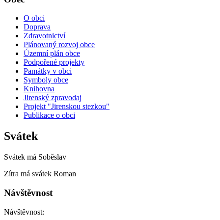
O obci
Doprava
Zdravotnictví
Plánovaný rozvoj obce
Územní plán obce
Podpořené projekty
Památky v obci
Symboly obce
Knihovna
Jirenský zpravodaj
Projekt "Jirenskou stezkou"
Publikace o obci
Svátek
Svátek má
Soběslav
Zítra má svátek
Roman
Návštěvnost
Návštěvnost: