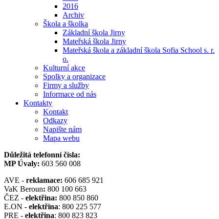
2016
Archiv
Škola a školka
Základní škola Jirny
Mateřská škola Jirny
Mateřská škola a základní škola Sofia School s. r.
o.
Kulturní akce
Spolky a organizace
Firmy a služby
Informace od nás
Kontakty
Kontakt
Odkazy
Napište nám
Mapa webu
Důležitá telefonní čísla:
MP Úvaly:
603 560 008
AVE -
reklamace:
606 685 921
VaK Beroun
:
800 100 663
ČEZ -
elektřina:
800 850 860
E.ON -
elektřina
: 800 225 577
PRE -
elektřina
: 800 823 823