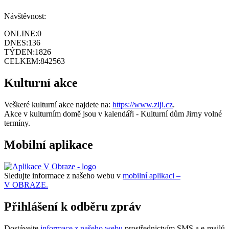
Návštěvnost:
ONLINE:
0
DNES:
136
TÝDEN:
1826
CELKEM:
842563
Kulturní akce
Veškeré kulturní akce najdete na:
https://www.ziji.cz
.
Akce v kulturním domě jsou v kalendáři - Kulturní dům Jirny volné
termíny.
Mobilní aplikace
Sledujte informace z našeho webu v
mobilní aplikaci –
V OBRAZE.
Přihlášení k odběru zpráv
Dostávejte
informace z našeho webu
prostřednictvím SMS a e-mailů