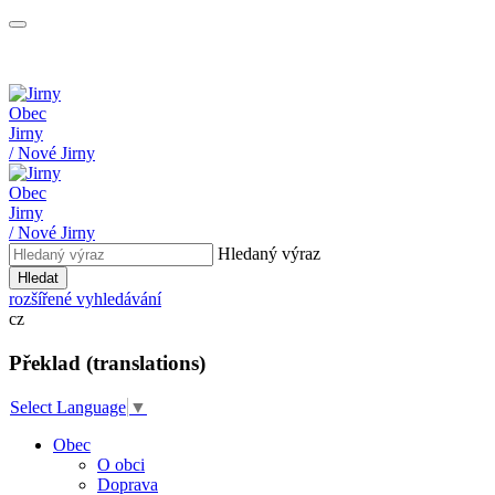
Obec
Jirny
/ Nové Jirny
Obec
Jirny
/ Nové Jirny
Hledaný výraz
Hledat
rozšířené vyhledávání
cz
Překlad (translations)
Select Language
▼
Obec
O obci
Doprava