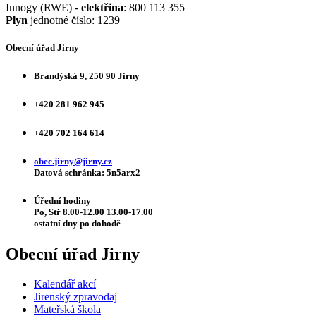
Innogy (RWE) -
elektřina
: 800 113 355
Plyn
jednotné číslo: 1239
Obecní úřad Jirny
Brandýská 9, 250 90 Jirny
+420 281 962 945
+420 702 164 614
obec.jirny@jirny.cz
Datová schránka: 5n5arx2
Úřední hodiny
Po, Stř 8.00-12.00 13.00-17.00
ostatní dny po dohodě
Obecní úřad Jirny
Kalendář akcí
Jirenský zpravodaj
Mateřská škola