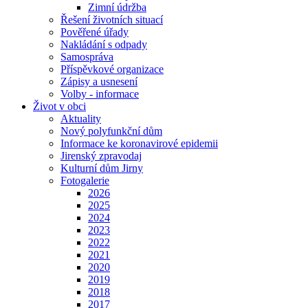
Zimní údržba
Řešení životních situací
Pověřené úřady
Nakládání s odpady
Samospráva
Příspěvkové organizace
Zápisy a usnesení
Volby - informace
Život v obci
Aktuality
Nový polyfunkční dům
Informace ke koronavirové epidemii
Jirenský zpravodaj
Kulturní dům Jirny
Fotogalerie
2026
2025
2024
2023
2022
2021
2020
2019
2018
2017