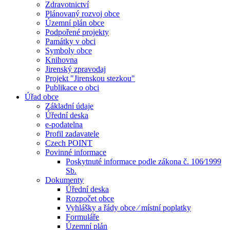
Zdravotnictví
Plánovaný rozvoj obce
Územní plán obce
Podpořené projekty
Památky v obci
Symboly obce
Knihovna
Jirenský zpravodaj
Projekt "Jirenskou stezkou"
Publikace o obci
Úřad obce
Základní údaje
Úřední deska
e-podatelna
Profil zadavatele
Czech POINT
Povinné informace
Poskytnuté informace podle zákona č. 106⁄1999
Sb.
Dokumenty
Úřední deska
Rozpočet obce
Vyhlášky a řády obce ⁄ místní poplatky
Formuláře
Územní plán