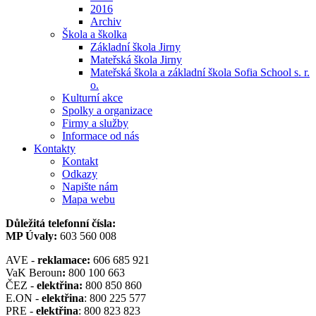
2016
Archiv
Škola a školka
Základní škola Jirny
Mateřská škola Jirny
Mateřská škola a základní škola Sofia School s. r.
o.
Kulturní akce
Spolky a organizace
Firmy a služby
Informace od nás
Kontakty
Kontakt
Odkazy
Napište nám
Mapa webu
Důležitá telefonní čísla:
MP Úvaly:
603 560 008
AVE -
reklamace:
606 685 921
VaK Beroun
:
800 100 663
ČEZ -
elektřina:
800 850 860
E.ON -
elektřina
: 800 225 577
PRE -
elektřina
: 800 823 823