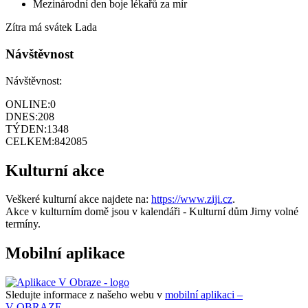
Mezinárodní den boje lékařů za mír
Zítra má svátek
Lada
Návštěvnost
Návštěvnost:
ONLINE:
0
DNES:
208
TÝDEN:
1348
CELKEM:
842085
Kulturní akce
Veškeré kulturní akce najdete na:
https://www.ziji.cz
.
Akce v kulturním domě jsou v kalendáři - Kulturní dům Jirny volné
termíny.
Mobilní aplikace
Sledujte informace z našeho webu v
mobilní aplikaci –
V OBRAZE.