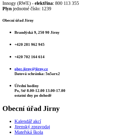
Innogy (RWE) -
elektřina
: 800 113 355
Plyn
jednotné číslo: 1239
Obecní úřad Jirny
Brandýská 9, 250 90 Jirny
+420 281 962 945
+420 702 164 614
obec.jirny@jirny.cz
Datová schránka: 5n5arx2
Úřední hodiny
Po, Stř 8.00-12.00 13.00-17.00
ostatní dny po dohodě
Obecní úřad Jirny
Kalendář akcí
Jirenský zpravodaj
Mateřská škola