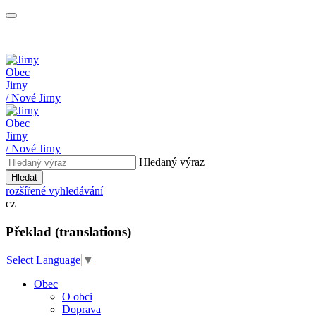
Obec
Jirny
/ Nové Jirny
Obec
Jirny
/ Nové Jirny
Hledaný výraz
Hledat
rozšířené vyhledávání
cz
Překlad (translations)
Select Language
▼
Obec
O obci
Doprava