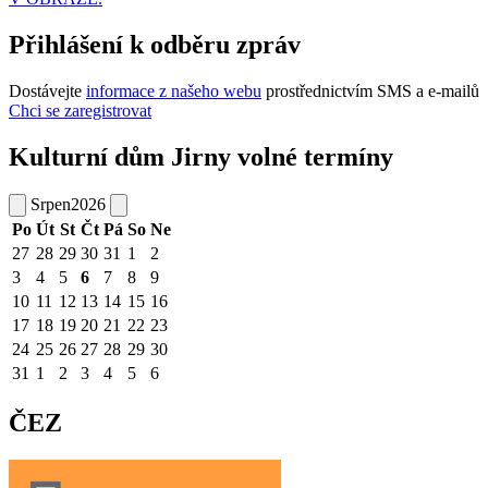
Přihlášení k odběru zpráv
Dostávejte
informace z našeho webu
prostřednictvím SMS a e-mailů
Chci se zaregistrovat
Kulturní dům Jirny volné termíny
Srpen
2026
Po
Út
St
Čt
Pá
So
Ne
27
28
29
30
31
1
2
3
4
5
6
7
8
9
10
11
12
13
14
15
16
17
18
19
20
21
22
23
24
25
26
27
28
29
30
31
1
2
3
4
5
6
ČEZ