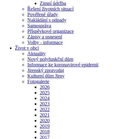
Zimní údržba
Řešení životních situací
Pověřené úřady
Nakládání s odpady
Samospráva
Příspěvkové organizace
Zápisy a usnesení
Volby - informace
Život v obci
Aktuality
Nový polyfunkční dům
Informace ke koronavirové epidemii
Jirenský zpravodaj
Kulturní dům Jirny
Fotogalerie
2026
2025
2024
2023
2022
2021
2020
2019
2018
2017