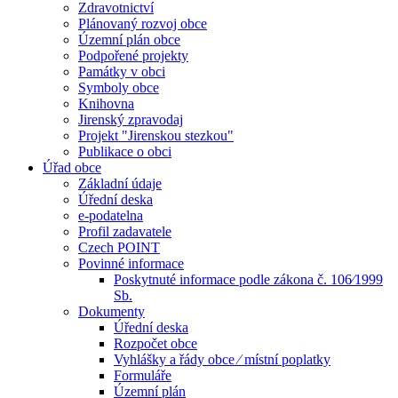
Zdravotnictví
Plánovaný rozvoj obce
Územní plán obce
Podpořené projekty
Památky v obci
Symboly obce
Knihovna
Jirenský zpravodaj
Projekt "Jirenskou stezkou"
Publikace o obci
Úřad obce
Základní údaje
Úřední deska
e-podatelna
Profil zadavatele
Czech POINT
Povinné informace
Poskytnuté informace podle zákona č. 106⁄1999
Sb.
Dokumenty
Úřední deska
Rozpočet obce
Vyhlášky a řády obce ⁄ místní poplatky
Formuláře
Územní plán