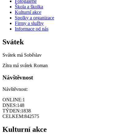
Fotogalerie
Škola a školka
Kulturní akce
Spolky a organizace
Firmy a služby
Informace od nás
Svátek
Svátek má
Soběslav
Zítra má svátek
Roman
Návštěvnost
Návštěvnost:
ONLINE:
1
DNES:
148
TÝDEN:
1838
CELKEM:
842575
Kulturní akce