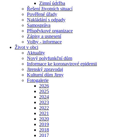
Zimní údržba
Řešení životních situací
Pověřené úřady
Nakládání s odpady
Samospráva
Příspěvkové organizace
Zápisy a usnesení
Volby - informace
Život v obci
Aktuality
Nový polyfunkční dům
Informace ke koronavirové epidemii
Jirenský zpravodaj
Kulturní dům Jirny
Fotogalerie
2026
2025
2024
2023
2022
2021
2020
2019
2018
2017