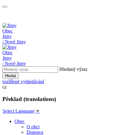
Obec
Jirny
/ Nové Jirny
Obec
Jirny
/ Nové Jirny
Hledaný výraz
Hledat
rozšířené vyhledávání
cz
Překlad (translations)
Select Language
▼
Obec
O obci
Doprava