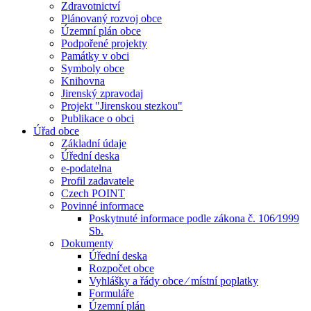
Zdravotnictví
Plánovaný rozvoj obce
Územní plán obce
Podpořené projekty
Památky v obci
Symboly obce
Knihovna
Jirenský zpravodaj
Projekt "Jirenskou stezkou"
Publikace o obci
Úřad obce
Základní údaje
Úřední deska
e-podatelna
Profil zadavatele
Czech POINT
Povinné informace
Poskytnuté informace podle zákona č. 106⁄1999
Sb.
Dokumenty
Úřední deska
Rozpočet obce
Vyhlášky a řády obce ⁄ místní poplatky
Formuláře
Územní plán