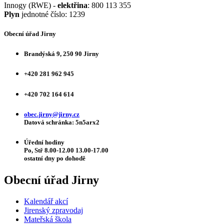
Innogy (RWE) -
elektřina
: 800 113 355
Plyn
jednotné číslo: 1239
Obecní úřad Jirny
Brandýská 9, 250 90 Jirny
+420 281 962 945
+420 702 164 614
obec.jirny@jirny.cz
Datová schránka: 5n5arx2
Úřední hodiny
Po, Stř 8.00-12.00 13.00-17.00
ostatní dny po dohodě
Obecní úřad Jirny
Kalendář akcí
Jirenský zpravodaj
Mateřská škola