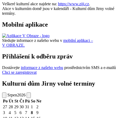
Veškeré kulturní akce najdete na:
https://www.ziji.cz
.
Akce v kulturním domě jsou v kalendáři - Kulturní dům Jirny volné
termíny.
Mobilní aplikace
Sledujte informace z našeho webu v
mobilní aplikaci –
V OBRAZE.
Přihlášení k odběru zpráv
Dostávejte
informace z našeho webu
prostřednictvím SMS a e-mailů
Chci se zaregistrovat
Kulturní dům Jirny volné termíny
Srpen
2026
Po
Út
St
Čt
Pá
So
Ne
27
28
29
30
31
1
2
3
4
5
6
7
8
9