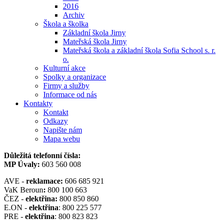
2016
Archiv
Škola a školka
Základní škola Jirny
Mateřská škola Jirny
Mateřská škola a základní škola Sofia School s. r.
o.
Kulturní akce
Spolky a organizace
Firmy a služby
Informace od nás
Kontakty
Kontakt
Odkazy
Napište nám
Mapa webu
Důležitá telefonní čísla:
MP Úvaly:
603 560 008
AVE -
reklamace:
606 685 921
VaK Beroun
:
800 100 663
ČEZ -
elektřina:
800 850 860
E.ON -
elektřina
: 800 225 577
PRE -
elektřina
: 800 823 823