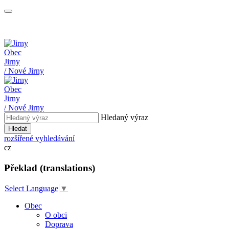
Obec
Jirny
/ Nové Jirny
Obec
Jirny
/ Nové Jirny
Hledaný výraz
Hledat
rozšířené vyhledávání
cz
Překlad (translations)
Select Language
▼
Obec
O obci
Doprava