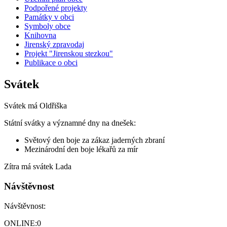
Podpořené projekty
Památky v obci
Symboly obce
Knihovna
Jirenský zpravodaj
Projekt "Jirenskou stezkou"
Publikace o obci
Svátek
Svátek má
Oldřiška
Státní svátky a významné dny na dnešek:
Světový den boje za zákaz jaderných zbraní
Mezinárodní den boje lékařů za mír
Zítra má svátek
Lada
Návštěvnost
Návštěvnost:
ONLINE:
0