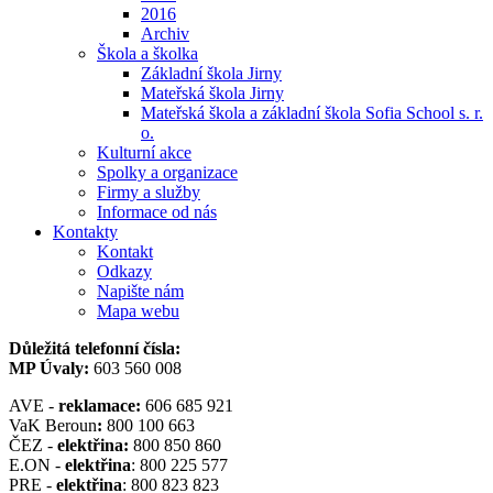
2016
Archiv
Škola a školka
Základní škola Jirny
Mateřská škola Jirny
Mateřská škola a základní škola Sofia School s. r.
o.
Kulturní akce
Spolky a organizace
Firmy a služby
Informace od nás
Kontakty
Kontakt
Odkazy
Napište nám
Mapa webu
Důležitá telefonní čísla:
MP Úvaly:
603 560 008
AVE -
reklamace:
606 685 921
VaK Beroun
:
800 100 663
ČEZ -
elektřina:
800 850 860
E.ON -
elektřina
: 800 225 577
PRE -
elektřina
: 800 823 823