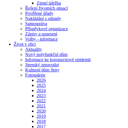
Zimní údržba
Řešení životních situací
Pověřené úřady
Nakládání s odpady
Samospráva
Příspěvkové organizace
Zápisy a usnesení
Volby - informace
Život v obci
Aktuality
Nový polyfunkční dům
Informace ke koronavirové epidemii
Jirenský zpravodaj
Kulturní dům Jirny
Fotogalerie
2026
2025
2024
2023
2022
2021
2020
2019
2018
2017