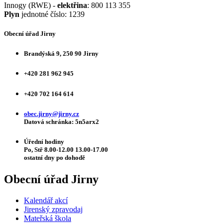
Innogy (RWE) -
elektřina
: 800 113 355
Plyn
jednotné číslo: 1239
Obecní úřad Jirny
Brandýská 9, 250 90 Jirny
+420 281 962 945
+420 702 164 614
obec.jirny@jirny.cz
Datová schránka: 5n5arx2
Úřední hodiny
Po, Stř 8.00-12.00 13.00-17.00
ostatní dny po dohodě
Obecní úřad Jirny
Kalendář akcí
Jirenský zpravodaj
Mateřská škola