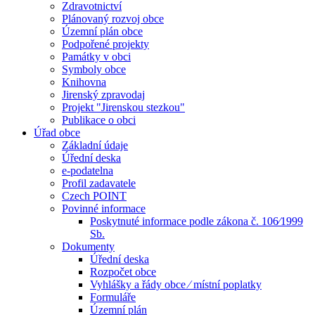
Zdravotnictví
Plánovaný rozvoj obce
Územní plán obce
Podpořené projekty
Památky v obci
Symboly obce
Knihovna
Jirenský zpravodaj
Projekt "Jirenskou stezkou"
Publikace o obci
Úřad obce
Základní údaje
Úřední deska
e-podatelna
Profil zadavatele
Czech POINT
Povinné informace
Poskytnuté informace podle zákona č. 106⁄1999
Sb.
Dokumenty
Úřední deska
Rozpočet obce
Vyhlášky a řády obce ⁄ místní poplatky
Formuláře
Územní plán