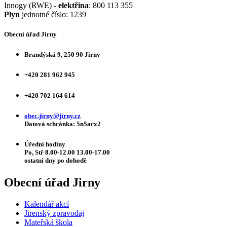
Innogy (RWE) -
elektřina
: 800 113 355
Plyn
jednotné číslo: 1239
Obecní úřad Jirny
Brandýská 9, 250 90 Jirny
+420 281 962 945
+420 702 164 614
obec.jirny@jirny.cz
Datová schránka: 5n5arx2
Úřední hodiny
Po, Stř 8.00-12.00 13.00-17.00
ostatní dny po dohodě
Obecní úřad Jirny
Kalendář akcí
Jirenský zpravodaj
Mateřská škola