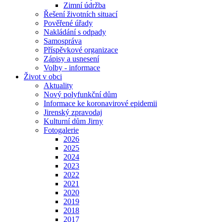
Zimní údržba
Řešení životních situací
Pověřené úřady
Nakládání s odpady
Samospráva
Příspěvkové organizace
Zápisy a usnesení
Volby - informace
Život v obci
Aktuality
Nový polyfunkční dům
Informace ke koronavirové epidemii
Jirenský zpravodaj
Kulturní dům Jirny
Fotogalerie
2026
2025
2024
2023
2022
2021
2020
2019
2018
2017