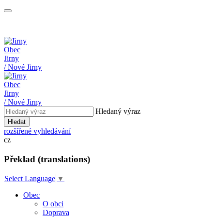
Obec
Jirny
/ Nové Jirny
Obec
Jirny
/ Nové Jirny
Hledaný výraz
Hledat
rozšířené vyhledávání
cz
Překlad (translations)
Select Language
▼
Obec
O obci
Doprava