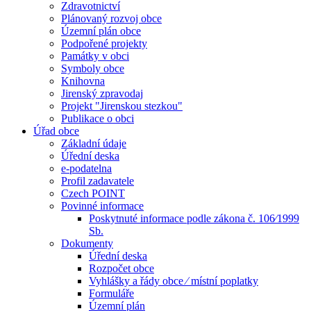
Zdravotnictví
Plánovaný rozvoj obce
Územní plán obce
Podpořené projekty
Památky v obci
Symboly obce
Knihovna
Jirenský zpravodaj
Projekt "Jirenskou stezkou"
Publikace o obci
Úřad obce
Základní údaje
Úřední deska
e-podatelna
Profil zadavatele
Czech POINT
Povinné informace
Poskytnuté informace podle zákona č. 106⁄1999
Sb.
Dokumenty
Úřední deska
Rozpočet obce
Vyhlášky a řády obce ⁄ místní poplatky
Formuláře
Územní plán