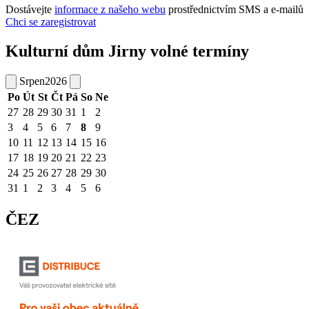
Dostávejte
informace z našeho webu
prostřednictvím SMS a e-mailů
Chci se zaregistrovat
Kulturní dům Jirny volné termíny
Srpen
2026
Po
Út
St
Čt
Pá
So
Ne
27
28
29
30
31
1
2
3
4
5
6
7
8
9
10
11
12
13
14
15
16
17
18
19
20
21
22
23
24
25
26
27
28
29
30
31
1
2
3
4
5
6
ČEZ