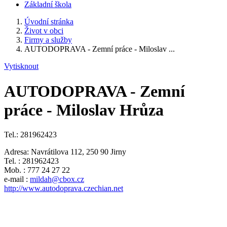
Základní škola
Úvodní stránka
Život v obci
Firmy a služby
AUTODOPRAVA - Zemní práce - Miloslav ...
Vytisknout
AUTODOPRAVA - Zemní
práce - Miloslav Hrůza
Tel.: 281962423
Adresa: Navrátilova 112, 250 90 Jirny
Tel. : 281962423
Mob. : 777 24 27 22
e-mail :
mildah@cbox.cz
http://www.autodoprava.czechian.net