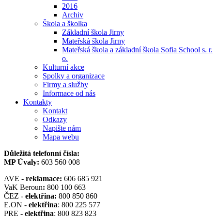
2016
Archiv
Škola a školka
Základní škola Jirny
Mateřská škola Jirny
Mateřská škola a základní škola Sofia School s. r.
o.
Kulturní akce
Spolky a organizace
Firmy a služby
Informace od nás
Kontakty
Kontakt
Odkazy
Napište nám
Mapa webu
Důležitá telefonní čísla:
MP Úvaly:
603 560 008
AVE -
reklamace:
606 685 921
VaK Beroun
:
800 100 663
ČEZ -
elektřina:
800 850 860
E.ON -
elektřina
: 800 225 577
PRE -
elektřina
: 800 823 823