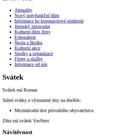
Aktuality
Nový polyfunkční dům
Informace ke koronavirové epidemii
Jirenský zpravodaj
Kulturní dům Jirny
Fotogalerie
Škola a školka
Kulturní akce
Spolky a organizace
Firmy a služby
Informace od nás
Svátek
Svátek má
Roman
Státní svátky a významné dny na dnešek:
Mezinárodní den původního obyvatelstva
Zítra má svátek
Vavřinec
Návštěvnost