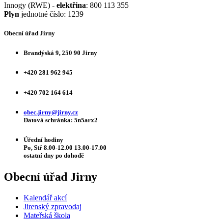
Innogy (RWE) -
elektřina
: 800 113 355
Plyn
jednotné číslo: 1239
Obecní úřad Jirny
Brandýská 9, 250 90 Jirny
+420 281 962 945
+420 702 164 614
obec.jirny@jirny.cz
Datová schránka: 5n5arx2
Úřední hodiny
Po, Stř 8.00-12.00 13.00-17.00
ostatní dny po dohodě
Obecní úřad Jirny
Kalendář akcí
Jirenský zpravodaj
Mateřská škola