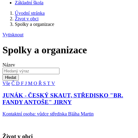
Základní škola
Úvodní stránka
Život v obci
Spolky a organizace
Vytisknout
Spolky a organizace
Název
Hledat
Vše
Č
D
F
J
M
O
Ř
S
T
V
JUNÁK - ČESKÝ SKAUT, STŘEDISKO "BR.
FANDY ANTOŠE" JIRNY
Kontaktní osoba: vůdce střediska Bláha Martin
Život v obci