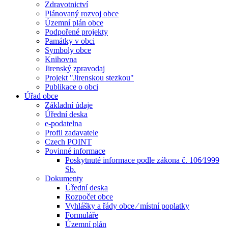
Zdravotnictví
Plánovaný rozvoj obce
Územní plán obce
Podpořené projekty
Památky v obci
Symboly obce
Knihovna
Jirenský zpravodaj
Projekt "Jirenskou stezkou"
Publikace o obci
Úřad obce
Základní údaje
Úřední deska
e-podatelna
Profil zadavatele
Czech POINT
Povinné informace
Poskytnuté informace podle zákona č. 106⁄1999
Sb.
Dokumenty
Úřední deska
Rozpočet obce
Vyhlášky a řády obce ⁄ místní poplatky
Formuláře
Územní plán