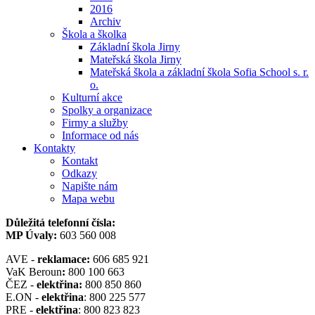
2016
Archiv
Škola a školka
Základní škola Jirny
Mateřská škola Jirny
Mateřská škola a základní škola Sofia School s. r.
o.
Kulturní akce
Spolky a organizace
Firmy a služby
Informace od nás
Kontakty
Kontakt
Odkazy
Napište nám
Mapa webu
Důležitá telefonní čísla:
MP Úvaly:
603 560 008
AVE -
reklamace:
606 685 921
VaK Beroun
:
800 100 663
ČEZ -
elektřina:
800 850 860
E.ON -
elektřina
: 800 225 577
PRE -
elektřina
: 800 823 823