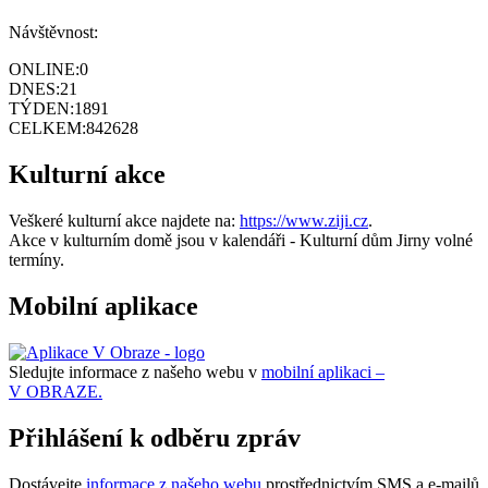
Návštěvnost:
ONLINE:
0
DNES:
21
TÝDEN:
1891
CELKEM:
842628
Kulturní akce
Veškeré kulturní akce najdete na:
https://www.ziji.cz
.
Akce v kulturním domě jsou v kalendáři - Kulturní dům Jirny volné
termíny.
Mobilní aplikace
Sledujte informace z našeho webu v
mobilní aplikaci –
V OBRAZE.
Přihlášení k odběru zpráv
Dostávejte
informace z našeho webu
prostřednictvím SMS a e-mailů