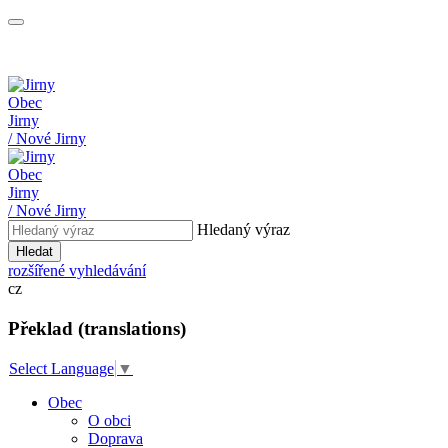
Obec
Jirny
/ Nové Jirny
Obec
Jirny
/ Nové Jirny
Hledaný výraz
Hledat
rozšířené vyhledávání
cz
Překlad (translations)
Select Language
▼
Obec
O obci
Doprava