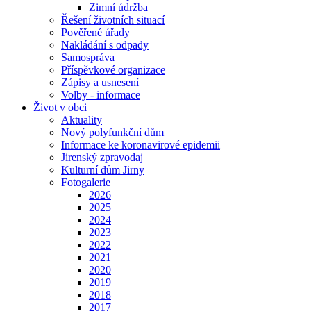
Zimní údržba
Řešení životních situací
Pověřené úřady
Nakládání s odpady
Samospráva
Příspěvkové organizace
Zápisy a usnesení
Volby - informace
Život v obci
Aktuality
Nový polyfunkční dům
Informace ke koronavirové epidemii
Jirenský zpravodaj
Kulturní dům Jirny
Fotogalerie
2026
2025
2024
2023
2022
2021
2020
2019
2018
2017