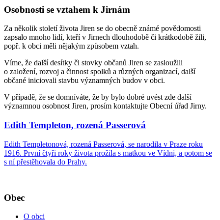
Osobnosti se vztahem k Jirnám
Za několik století života Jiren se do obecně známé povědomosti
zapsalo mnoho lidí, kteří v Jirnech dlouhodobě či krátkodobě žili,
popř. k obci měli nějakým způsobem vztah.
Víme, že další desítky či stovky občanů Jiren se zasloužili
o založení, rozvoj a činnost spolků a různých organizací, další
občané iniciovali stavbu významných budov v obci.
V případě, že se domníváte, že by bylo dobré uvést zde další
významnou osobnost Jiren, prosím kontaktujte Obecní úřad Jirny.
Edith Templeton, rozená Passerová
Edith Templetonová, rozená Passerová, se narodila v Praze roku
1916. První čtyři roky života prožila s matkou ve Vídni, a potom se
s ní přestěhovala do Prahy.
Obec
O obci