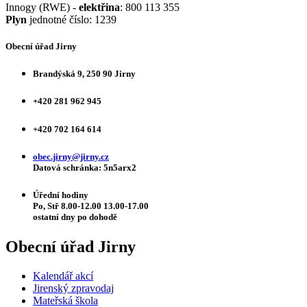
Innogy (RWE) -
elektřina
: 800 113 355
Plyn
jednotné číslo: 1239
Obecní úřad Jirny
Brandýská 9, 250 90 Jirny
+420 281 962 945
+420 702 164 614
obec.jirny@jirny.cz
Datová schránka: 5n5arx2
Úřední hodiny
Po, Stř 8.00-12.00 13.00-17.00
ostatní dny po dohodě
Obecní úřad Jirny
Kalendář akcí
Jirenský zpravodaj
Mateřská škola