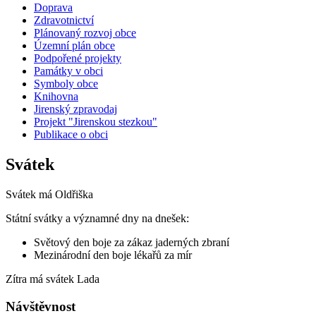
Doprava
Zdravotnictví
Plánovaný rozvoj obce
Územní plán obce
Podpořené projekty
Památky v obci
Symboly obce
Knihovna
Jirenský zpravodaj
Projekt "Jirenskou stezkou"
Publikace o obci
Svátek
Svátek má
Oldřiška
Státní svátky a významné dny na dnešek:
Světový den boje za zákaz jaderných zbraní
Mezinárodní den boje lékařů za mír
Zítra má svátek
Lada
Návštěvnost