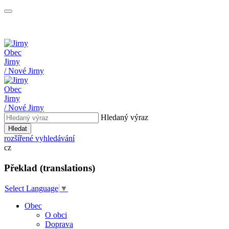
Obec
Jirny
/ Nové Jirny
Obec
Jirny
/ Nové Jirny
Hledaný výraz
Hledat
rozšířené vyhledávání
cz
Překlad (translations)
Select Language
▼
Obec
O obci
Doprava