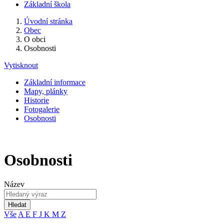
Základní škola
Úvodní stránka
Obec
O obci
Osobnosti
Vytisknout
Základní informace
Mapy, plánky
Historie
Fotogalerie
Osobnosti
Osobnosti
Název
Hledat
Vše
A
E
F
J
K
M
Z