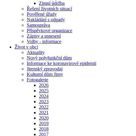
Zimní údržba
Řešení životních situací
Pověřené úřady
Nakládání s odpady
Samospráva
Příspěvkové organizace
Zápisy a usnesení
Volby - informace
Život v obci
Aktuality
Nový polyfunkční dům
Informace ke koronavirové epidemii
Jirenský zpravodaj
Kulturní dům Jirny
Fotogalerie
2026
2025
2024
2023
2022
2021
2020
2019
2018
2017