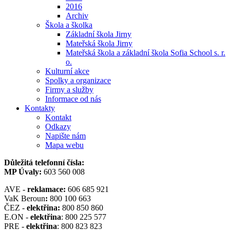
2016
Archiv
Škola a školka
Základní škola Jirny
Mateřská škola Jirny
Mateřská škola a základní škola Sofia School s. r.
o.
Kulturní akce
Spolky a organizace
Firmy a služby
Informace od nás
Kontakty
Kontakt
Odkazy
Napište nám
Mapa webu
Důležitá telefonní čísla:
MP Úvaly:
603 560 008
AVE -
reklamace:
606 685 921
VaK Beroun
:
800 100 663
ČEZ -
elektřina:
800 850 860
E.ON -
elektřina
: 800 225 577
PRE -
elektřina
: 800 823 823