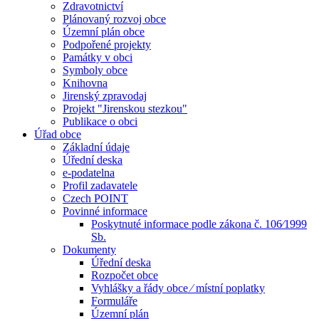
Zdravotnictví
Plánovaný rozvoj obce
Územní plán obce
Podpořené projekty
Památky v obci
Symboly obce
Knihovna
Jirenský zpravodaj
Projekt "Jirenskou stezkou"
Publikace o obci
Úřad obce
Základní údaje
Úřední deska
e-podatelna
Profil zadavatele
Czech POINT
Povinné informace
Poskytnuté informace podle zákona č. 106⁄1999
Sb.
Dokumenty
Úřední deska
Rozpočet obce
Vyhlášky a řády obce ⁄ místní poplatky
Formuláře
Územní plán