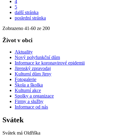
4
5
další stránka
poslední stránka
Zobrazeno
41
-
60
ze 200
Život v obci
Aktuality
Nový polyfunkční dům
Informace ke koronavirové epidemii
Jirenský zpravodaj
Kulturní dům Jirny
Fotogalerie
Škola a školka
Kulturní akce
Spolky a organizace
Firmy a služby
Informace od nás
Svátek
Svátek má
Oldřiška