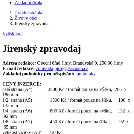
Základní škola
Úvodní stránka
Život v obci
Jirenský zpravodaj
Vytisknout
Jirenský zpravodaj
Adresa redakce:
Obecní úřad Jirny, Brandýská 9, 250 90 Jirny
E-mail redakce:
zpravodaj.jirny@seznam.cz
Základní podmínky pro přispívání:
podmínky
CENY INZERCE:
celá strana (A4) 2800 Kč / formát pouze na výšku, 266 x
186 mm
1/2 strana (A5) 1500 Kč / formát pouze na šířku, 186 x
132 mm
1/4 strana (A6) 800 Kč / formát pouze na výšku, 132 x
92 mm
1/8 strana (A7) 450 Kč / formát pouze na šířku, 92 x
65 mm
velikost vizitky (A8) 250 Kč