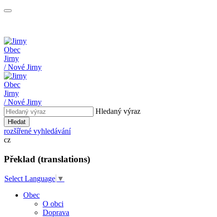
Obec
Jirny
/ Nové Jirny
Obec
Jirny
/ Nové Jirny
Hledaný výraz
Hledat
rozšířené vyhledávání
cz
Překlad (translations)
Select Language
▼
Obec
O obci
Doprava