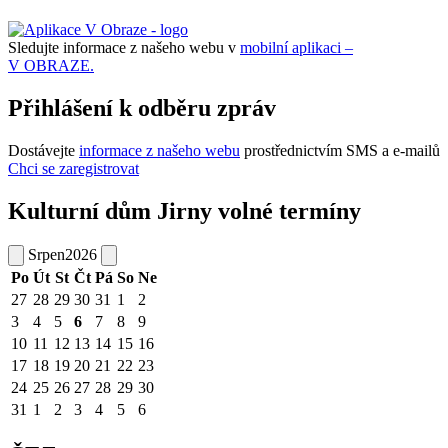
Sledujte informace z našeho webu v
mobilní aplikaci –
V OBRAZE.
Přihlášení k odběru zpráv
Dostávejte
informace z našeho webu
prostřednictvím SMS a e-mailů
Chci se zaregistrovat
Kulturní dům Jirny volné termíny
Srpen
2026
Po
Út
St
Čt
Pá
So
Ne
27
28
29
30
31
1
2
3
4
5
6
7
8
9
10
11
12
13
14
15
16
17
18
19
20
21
22
23
24
25
26
27
28
29
30
31
1
2
3
4
5
6