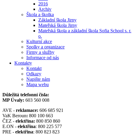
2016
Archiv
Škola a školka
Základní škola Jirny
Mateřská škola Jirny
Mateřská škola a základní škola Sofia School s. r.
o.
Kulturní akce
Spolky a organizace
Firmy a služby
Informace od nás
Kontakty
Kontakt
Odkazy
Napište nám
Mapa webu
Důležitá telefonní čísla:
MP Úvaly:
603 560 008
AVE -
reklamace:
606 685 921
VaK Beroun
:
800 100 663
ČEZ -
elektřina:
800 850 860
E.ON -
elektřina
: 800 225 577
PRE -
elektřina
: 800 823 823