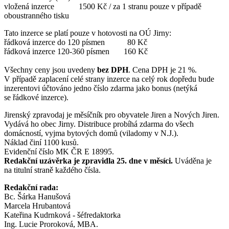
vložená inzerce 1500 Kč / za 1 stranu pouze v případě
oboustranného tisku
Tato inzerce se platí pouze v hotovosti na OÚ Jirny:
řádková inzerce do 120 písmen 80 Kč
řádková inzerce 120-360 písmen 160 Kč
Všechny ceny jsou uvedeny
bez DPH
. Cena DPH je 21 %.
V případě zaplacení celé strany inzerce na celý rok dopředu bude
inzerentovi účtováno jedno číslo zdarma jako bonus (netýká
se řádkové inzerce).
Jirenský zpravodaj je měsíčník pro obyvatele Jiren a Nových Jiren.
Vydává ho obec Jirny. Distribuce probíhá zdarma do všech
domácností, vyjma bytových domů (viladomy v N.J.).
Náklad činí 1100 kusů.
Evidenční číslo MK ČR E 18995.
Redakční uzávěrka je zpravidla 25. dne v měsíci.
Uváděna je
na titulní straně každého čísla.
Redakční rada:
Bc. Šárka Hanušová
Marcela Hrubantová
Kateřina Kudrnková - šéfredaktorka
Ing. Lucie Proroková, MBA.