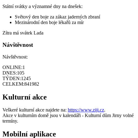
Státní svátky a významné dny na dnešek:
Světový den boje za zákaz jaderných zbraní
Mezinárodní den boje lékařů za mír
Zítra má svátek
Lada
Návštěvnost
Návštěvnost:
ONLINE:
1
DNES:
105
TÝDEN:
1245
CELKEM:
841982
Kulturní akce
Veškeré kulturní akce najdete na:
https://www.ziji.cz
.
Akce v kulturním domě jsou v kalendáři - Kulturní dům Jirny volné
termíny.
Mobilní aplikace