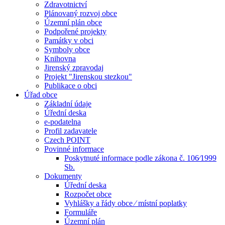
Zdravotnictví
Plánovaný rozvoj obce
Územní plán obce
Podpořené projekty
Památky v obci
Symboly obce
Knihovna
Jirenský zpravodaj
Projekt "Jirenskou stezkou"
Publikace o obci
Úřad obce
Základní údaje
Úřední deska
e-podatelna
Profil zadavatele
Czech POINT
Povinné informace
Poskytnuté informace podle zákona č. 106⁄1999
Sb.
Dokumenty
Úřední deska
Rozpočet obce
Vyhlášky a řády obce ⁄ místní poplatky
Formuláře
Územní plán