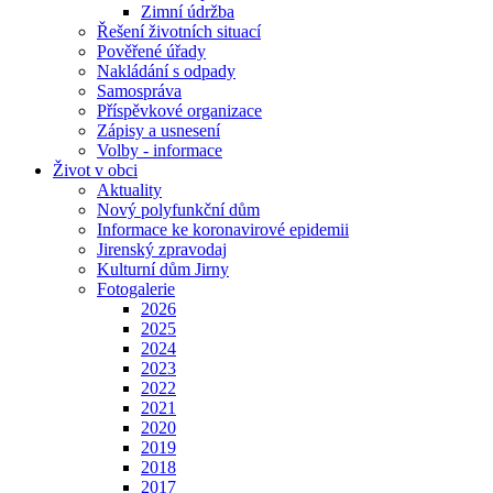
Zimní údržba
Řešení životních situací
Pověřené úřady
Nakládání s odpady
Samospráva
Příspěvkové organizace
Zápisy a usnesení
Volby - informace
Život v obci
Aktuality
Nový polyfunkční dům
Informace ke koronavirové epidemii
Jirenský zpravodaj
Kulturní dům Jirny
Fotogalerie
2026
2025
2024
2023
2022
2021
2020
2019
2018
2017