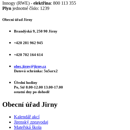
Innogy (RWE) -
elektřina
: 800 113 355
Plyn
jednotné číslo: 1239
Obecní úřad Jirny
Brandýská 9, 250 90 Jirny
+420 281 962 945
+420 702 164 614
obec.jirny@jirny.cz
Datová schránka: 5n5arx2
Úřední hodiny
Po, Stř 8.00-12.00 13.00-17.00
ostatní dny po dohodě
Obecní úřad Jirny
Kalendář akcí
Jirenský zpravodaj
Mateřská škola